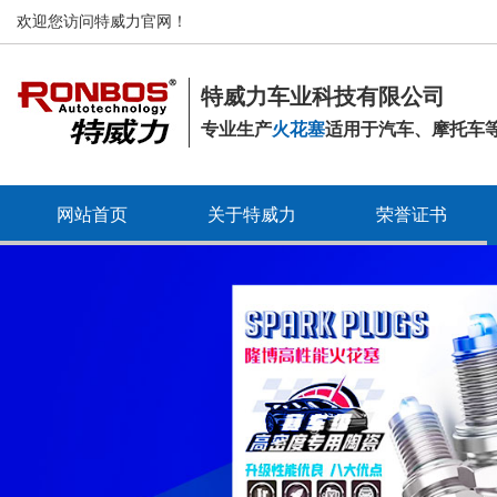
欢迎您访问特威力官网！
特威力车业科技有限公司
专业生产
火花塞
适用于汽车、摩托车
网站首页
关于特威力
荣誉证书