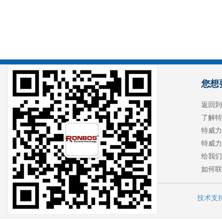
您想
返回到
了解特
特威力
特威力
给我们
如何联
技术支