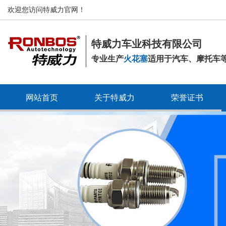
欢迎您访问特威力官网！
特威力车业科技有限公司
专业生产
火花塞
适用于汽车、摩托车
网站首页
关于特威力
荣誉证书