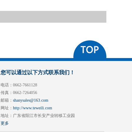
您可以通过以下方式联系我们！
电话：0662-7661128
传真：0662-7264056
邮箱：
shanysales@163.com
网址：
http://www.teweili.com
地址：广东省阳江市长安产业转移工业园
更多