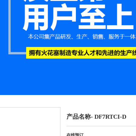
产品名称- DF7RTCI-D
在线预订