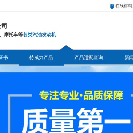
在线咨询
公司
、摩托车等
各类汽油发动机
证书
特威力产品
产品适配查询
新